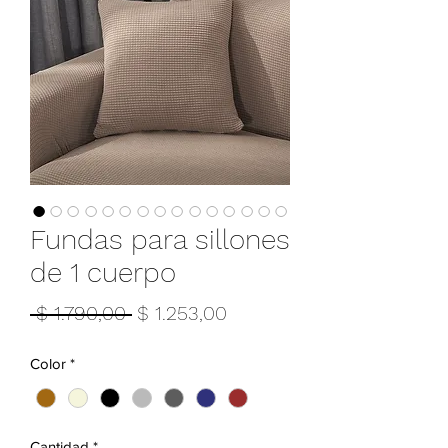
Fundas para sillones
de 1 cuerpo
Precio
Precio
 $ 1.790,00 
$ 1.253,00
de
Color
*
oferta
Cantidad
*