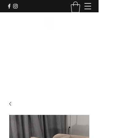
Quotidiano
info@quotidiano.uy
092 998811