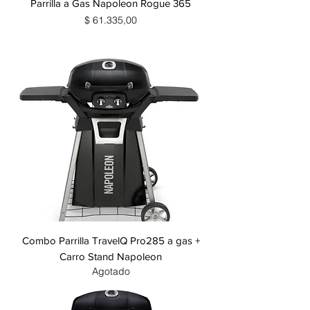
Parrilla a Gas Napoleon Rogue 365
Precio
$ 61.335,00
Combo Parrilla TravelQ Pro285 a gas +
Carro Stand Napoleon
Agotado