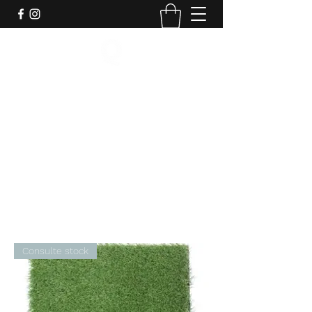
Quotidiano
info@quotidiano.uy
092 998811
Consulte stock