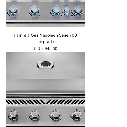
1
M
e
t
r
o
c
u
Parrilla a Gas Napoleon Serie 700
a
d
integrada
r
Precio
$ 153.945,00
a
d
o