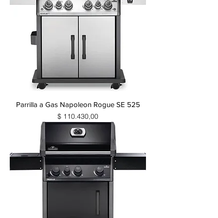
Parrilla a Gas Napoleon Rogue SE 525
Precio
$ 110.430,00